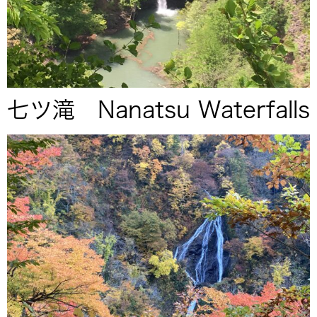
七ツ滝 Nanatsu Waterfalls