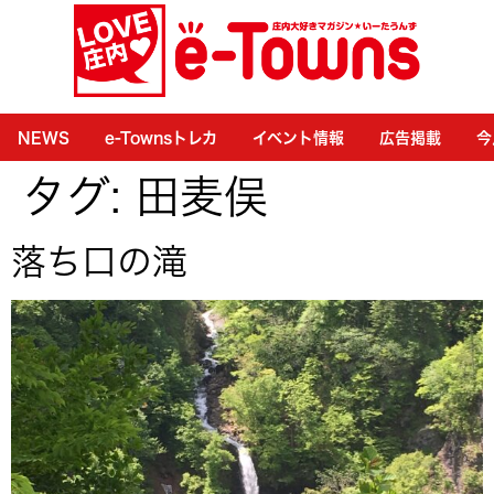
NEWS
e-Townsトレカ
イベント情報
広告掲載
今
タグ:
田麦俣
落ち口の滝