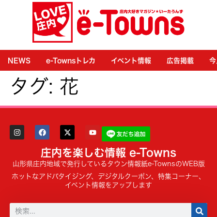
NEWS
e-Townsトレカ
イベント情報
広告掲載
今
タグ:
花
庄内を楽しむ情報 e-Towns
山形県庄内地域で発行しているタウン情報紙e-TownsのWEB版
ホットなアドバタイジング、デジタルクーポン、特集コーナー、
イベント情報をアップします