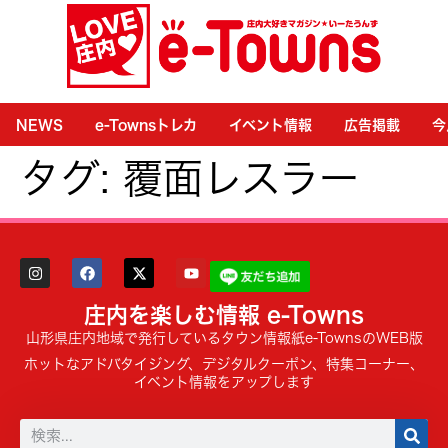
NEWS
e-Townsトレカ
イベント情報
広告掲載
今
タグ:
覆面レスラー
庄内を楽しむ情報 e-Towns
山形県庄内地域で発行しているタウン情報紙e-TownsのWEB版
ホットなアドバタイジング、デジタルクーポン、特集コーナー、
イベント情報をアップします