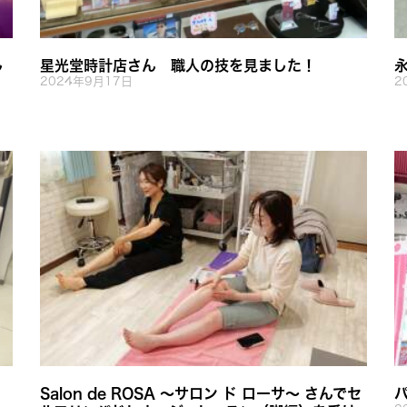
し
星光堂時計店さん 職人の技を見ました！
2024年9月17日
2
Salon de ROSA 〜サロン ド ローサ〜 さんでセ
パ