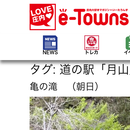
NEWS
トレカ
イ
タグ:
道の駅「月山
亀の滝 （朝日）