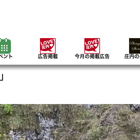
ベント
広告掲載
今月の掲載広告
庄内の
」