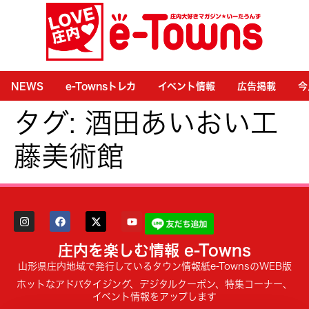
NEWS
e-Townsトレカ
イベント情報
広告掲載
今
タグ:
酒田あいおい工
藤美術館
庄内を楽しむ情報 e-Towns
山形県庄内地域で発行しているタウン情報紙e-TownsのWEB版
ホットなアドバタイジング、デジタルクーポン、特集コーナー、
イベント情報をアップします