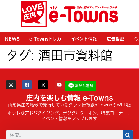
NEWS
e-Townsトレカ
イベント情報
広告掲載
今
タグ:
酒田市資料館
庄内を楽しむ情報 e-Towns
山形県庄内地域で発行しているタウン情報紙e-TownsのWEB版
ホットなアドバタイジング、デジタルクーポン、特集コーナー、
イベント情報をアップします