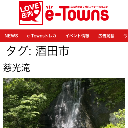
NEWS
e-Townsトレカ
イベント情報
広告掲載
今
タグ:
酒田市
慈光滝