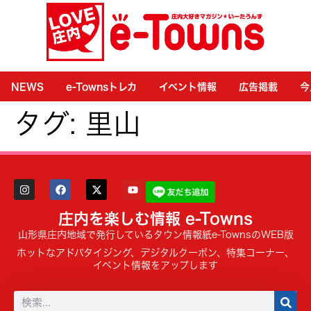
NEWS
e-Townsトレカ
イベント情報
広告掲載
今
タグ:
里山
庄内を楽しむ情報 e-Towns
山形県庄内地域で発行しているタウン情報紙e-TownsのWEB版
ホットなアドバタイジング、デジタルクーポン、特集コーナー、
イベント情報をアップします