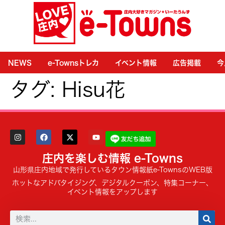
NEWS
e-Townsトレカ
イベント情報
広告掲載
今
タグ:
Hisu花
庄内を楽しむ情報 e-Towns
山形県庄内地域で発行しているタウン情報紙e-TownsのWEB版
ホットなアドバタイジング、デジタルクーポン、特集コーナー、
イベント情報をアップします