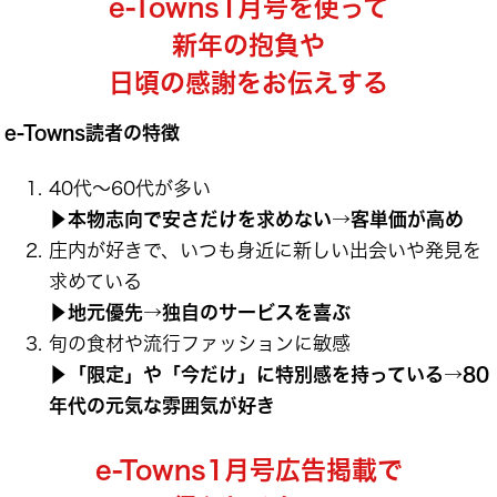
e-Towns1月号を使って
新年の抱負や
日頃の感謝をお伝えする
e-Towns読者
の特徴
40代～60代が多い
▶︎
本物志向で安さだけを求めない→客単価が高め
庄内が好きで、いつも身近に新しい出会いや発見を
求めている
▶︎地元優先→独自のサービスを喜ぶ
旬の食材や流行ファッションに敏感
▶︎「限定」や「今だけ」に特別感を持っている→80
年代の元気な雰囲気が好き
e-Towns1月号広告掲載で