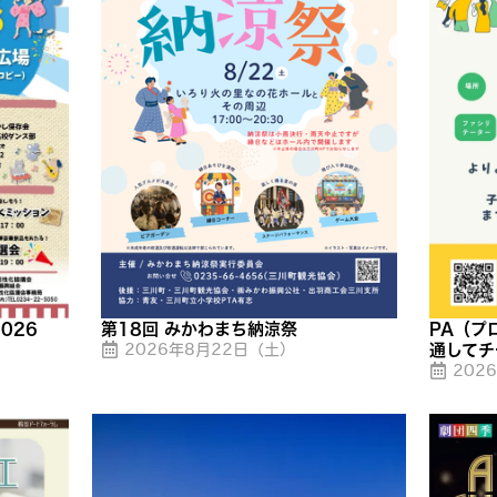
026
第18回 みかわまち納涼祭
PA（プ
2026年8月22日（土）
通してチ
202