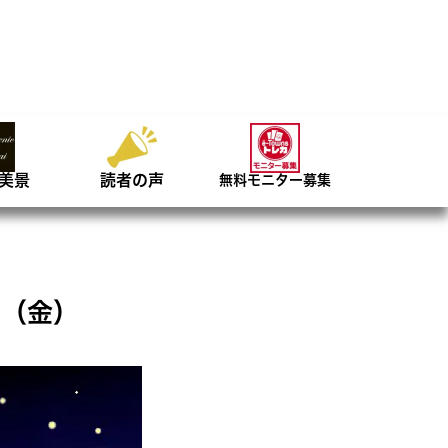
美景
読者の声
無料モニター募集
日（金）