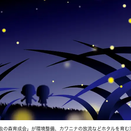
虫の森育成会」が環境整備、カワニナの放流などホタルを育む