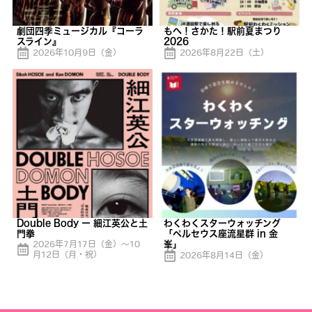
劇団四季ミュージカル『コーラ
もへ！さかた！駅前夏まつり
スライン』
2026
2026年10月9日（金）
2026年8月22日（土）
Double Body ー 細江英公と土
わくわくスターウォッチング
門拳
「ペルセウス座流星群 in 金
2026年7月17日（金）〜10
峯」
月12日（月・祝）
2026年8月14日（金）