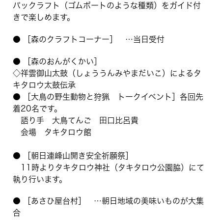
パックラフト（ゴムボートのような種類）をガイド付
きで楽しめます。
● ［森のクラフトコーナー］ …当日受付
● ［森のおんがくかい］
◇祥雲御山太鼓（しょううんみやまだいこ）によるタ
キタロウ太鼓伝承
● ［大鳥の野生動物と狩猟 トークイベント］各回先
着20名です。
語り手 大鳥てんご 田口比呂貴
会場 タキタロウ館
● ［朝日連峰山開き安全祈願祭］
11時よりタキタロウ神社（タキタロウ公園脇）にて
執り行います。
● ［あさひ屋台村］ …朝日地域の美味いものが大集
合