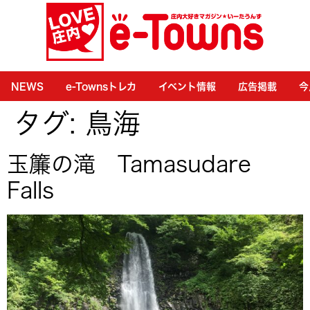
NEWS
e-Townsトレカ
イベント情報
広告掲載
今
タグ:
鳥海
玉簾の滝 Tamasudare
Falls