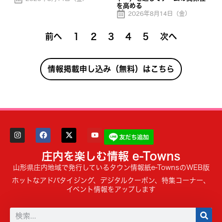
を高める
2026年8月14日（金）
前へ
1
2
3
4
5
次へ
情報掲載申し込み（無料）はこちら
庄内を楽しむ情報 e-Towns
山形県庄内地域で発行しているタウン情報紙e-TownsのWEB版
ホットなアドバタイジング、デジタルクーポン、特集コーナー、
イベント情報をアップします