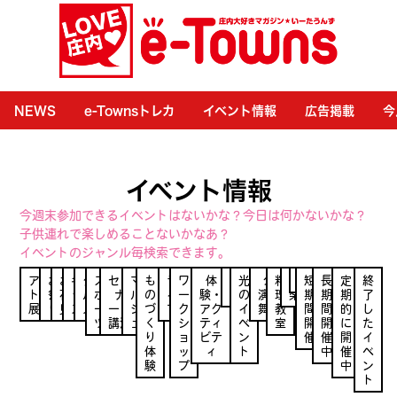
NEWS
e-Townsトレカ
イベント情報
広告掲載
今
イベント情報
今週末参加できるイベントはないかな？今日は何かないかな？
子供連れで楽しめることないかなあ？
イベントのジャンル毎検索できます。
アー
お
お
キ
グ
ス
セミ
マ
も
ラ
ワ
体
健
光
公
料
音
食
短
長
定
終
ト・
祭
花
ッ
ル
ポ
ナ
ル
の
イ
ー
験・
康
の
演・
理
楽
期
期
期
了
展示
り
見
ズ
メ
ー
ー・
シ
づ
ブ
ク
アク
イ
舞台
教
間
間
的
し
ツ
講演
ェ
く
シ
ティ
ベ
室
開
開
に
た
り
ョ
ビテ
ン
催
催
開
イ
体
ッ
ィ
ト
中
催
ベ
験
プ
中
ン
ト