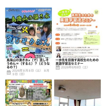
鳥海山の湧き水×（で）流しそ
一歩先を目指す高校生のための
うめん＝（すると）？（どうな
英語学習法セミナー
るの？）
2026年8月8日（土）
2026年８月８日（土） ８月
９日（日）