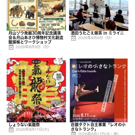
月山ゾウ発掘30周年記念講演
酒田うたごえ喫茶 in ミライニ
会＆月山あさひ博物村文化創造
2026年8月9日（日）
館探検とワークショップ
2026年8月9日（日）
しょうない氣龍祭
荘銀タクト自主事業「レオの小
さなトランク」
2026年8月11日(火)
2026年8月11日(火・祝)