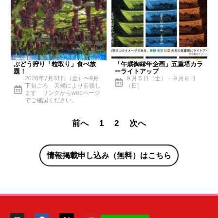
ぶどう狩り「粒取り」食べ放
「午歳御縁年企画」五重塔カラ
題！
ーライトアップ
2026年7月31日（金）〜9月
９月５日（土）・９月６日
下旬ごろ 天候により前後し
（日）
ます リンクからwebページ
でご確認ください。
前へ
1
2
次へ
情報掲載申し込み（無料）はこちら