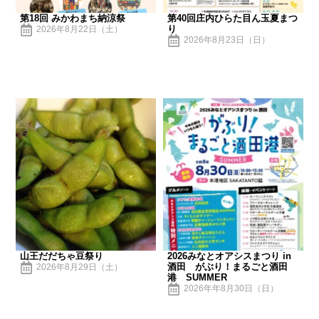
第18回 みかわまち納涼祭
第40回庄内ひらた目ん玉夏まつ
り
2026年8月22日（土）
2026年8月23日（日）
山王だだちゃ豆祭り
2026みなとオアシスまつり in
酒田 がぶり！まるごと酒田
2026年8月29日（土）
港 SUMMER
2026年年8月30日（日）