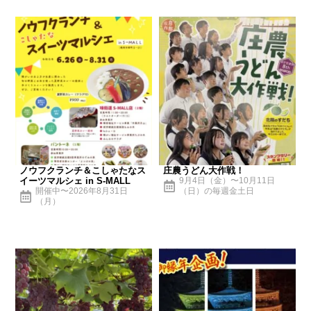
ノウフクランチ＆こしゃたなス
庄農うどん大作戦！
イーツマルシェ in S-MALL
9月4日（金）〜10月11日
開催中〜2026年8月31日
（日）の毎週金土日
（月）