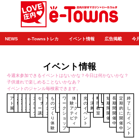
NEWS
e-Townsトレカ
イベント情報
広告掲載
今
イベント情報
今週末参加できるイベントはないかな？今日は何かないかな？
子供連れで楽しめることないかなあ？
イベントのジャンル毎検索できます。
アー
お
お
キ
グ
ス
セミ
マ
も
ラ
ワ
体
健
光
公
料
音
食
短
長
定
終
ト・
祭
花
ッ
ル
ポ
ナ
ル
の
イ
ー
験・
康
の
演・
理
楽
期
期
期
了
展示
り
見
ズ
メ
ー
ー・
シ
づ
ブ
ク
アク
イ
舞台
教
間
間
的
し
ツ
講演
ェ
く
シ
ティ
ベ
室
開
開
に
た
り
ョ
ビテ
ン
催
催
開
イ
体
ッ
ィ
ト
中
催
ベ
験
プ
中
ン
ト