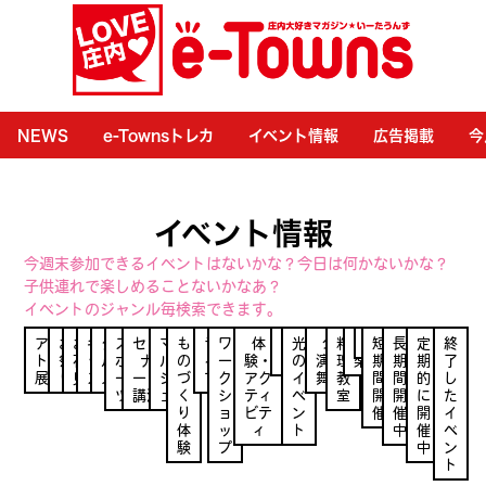
NEWS
e-Townsトレカ
イベント情報
広告掲載
今
イベント情報
今週末参加できるイベントはないかな？今日は何かないかな？
子供連れで楽しめることないかなあ？
イベントのジャンル毎検索できます。
アー
お
お
キ
グ
ス
セミ
マ
も
ラ
ワ
体
健
光
公
料
音
食
短
長
定
終
ト・
祭
花
ッ
ル
ポ
ナ
ル
の
イ
ー
験・
康
の
演・
理
楽
期
期
期
了
展示
り
見
ズ
メ
ー
ー・
シ
づ
ブ
ク
アク
イ
舞台
教
間
間
的
し
ツ
講演
ェ
く
シ
ティ
ベ
室
開
開
に
た
り
ョ
ビテ
ン
催
催
開
イ
体
ッ
ィ
ト
中
催
ベ
験
プ
中
ン
ト