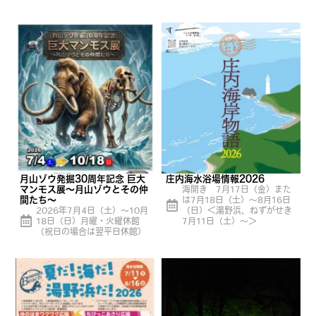
月山ゾウ発掘30周年記念 巨大
庄内海水浴場情報2026
マンモス展〜月山ゾウとその仲
海開き 7月17日（金）また
間たち〜
は7月18日（土）〜8月16日
2026年7月4日（土）～10月
（日）＜湯野浜、ねずがせき
18日（日）月曜・火曜休館
7月11日（土）〜＞
（祝日の場合は翌平日休館）