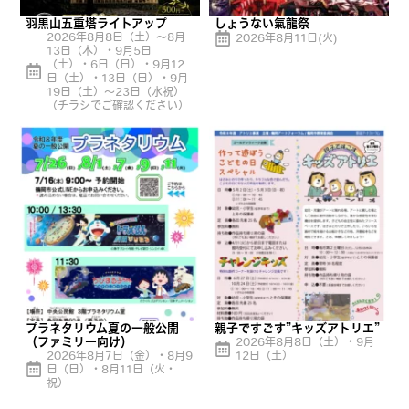
羽黒山五重塔ライトアップ
しょうない氣龍祭
2026年8月8日（土）〜8月
2026年8月11日(火)
13日（木）・9月5日
（土）・6日（日）・9月12
日（土）・13日（日）・9月
19日（土）〜23日（水祝）
（チラシでご確認ください）
プラネタリウム夏の一般公開
親子ですごす”キッズアトリエ”
（ファミリー向け）
2026年8月8日（土）・9月
2026年8月7日（金）・8月9
12日（土）
日（日）・8月11日（火・
祝）