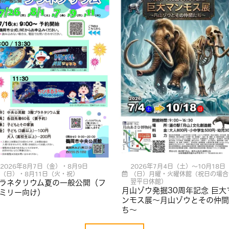
2026年8月7日（金）・8月9日
2026年7月4日（土）～10月18日
（日）・8月11日（火・祝）
（日）月曜・火曜休館（祝日の場合
翌平日休館）
ラネタリウム夏の一般公開（フ
月山ゾウ発掘30周年記念 巨大
ミリー向け）
ンモス展〜月山ゾウとその仲間
ち〜