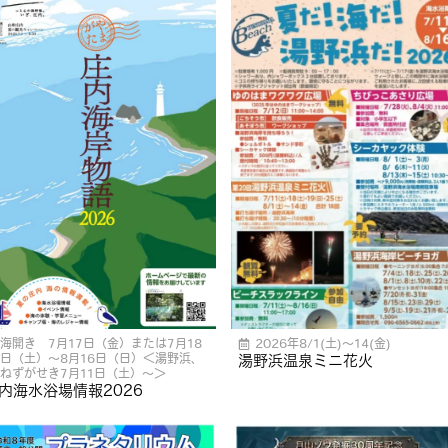
海開き 7月17日（金）または7月18
2026年8/1(土)〜14(金)
日（土）〜8月16日（日）＜湯野浜、
湯野浜温泉ミニ花火
ねずがせき7月11日（土）〜＞
内海水浴場情報2026