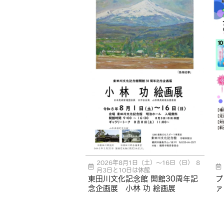
2026年8月1日（土）～16日（日） 8
月3日と10日は休館
東田川文化記念館 開館30周年記
プ
念企画展 小林 功 絵画展
ァ