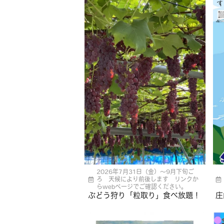
2026年7月31日（金）〜9月下旬ご
ろ 天候により前後します リンクか
らwebページでご確認ください。
ぶどう狩り「粒取り」食べ放題！
庄