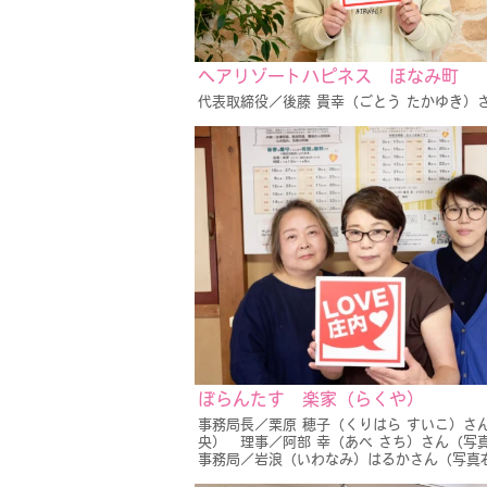
ヘアリゾートハピネス ほなみ町
代表取締役／後藤 貴幸（ごとう たかゆき）
ぼらんたす 楽家（らくや）
事務局長／栗原 穂子（くりはら すいこ）さ
央） 理事／阿部 幸（あべ さち）さん（
事務局／岩浪（いわなみ）はるかさん（写真