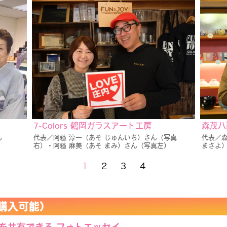
7-Colors 鶴岡ガラスアート工房
森茂八
ん
代表／阿蘓 淳一（あそ じゅんいち）さん（写真
代表／森
右）・阿蘓 麻美（あそ まみ）さん（写真左）
まさよ
1
2
3
4
購入可能）