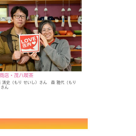
商店・茂八喫茶
 清史（もり せいし）さん 森 雅代（もり
）さん