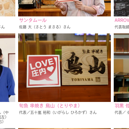
サンタムール
ARRO
さん
佐藤 大（さとう まさる）さん
代表取締
旬魚 串焼き 鳥山（とりやま）
羽黒 
ん（中
代表／五十嵐 裕和（いがらし ひろかず）さん
代表／ 
写真左）
右）