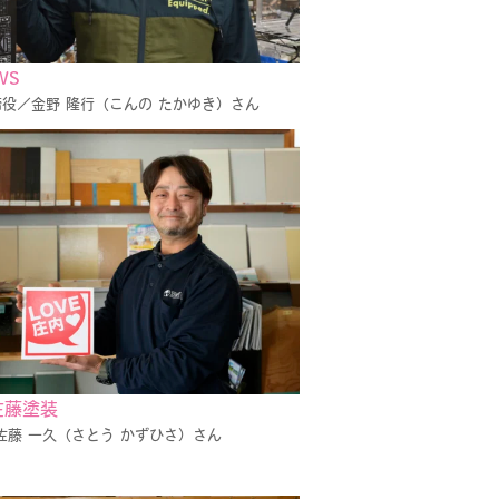
WS
役／金野 隆行（こんの たかゆき）さん
佐藤塗装
佐藤 一久（さとう かずひさ）さん