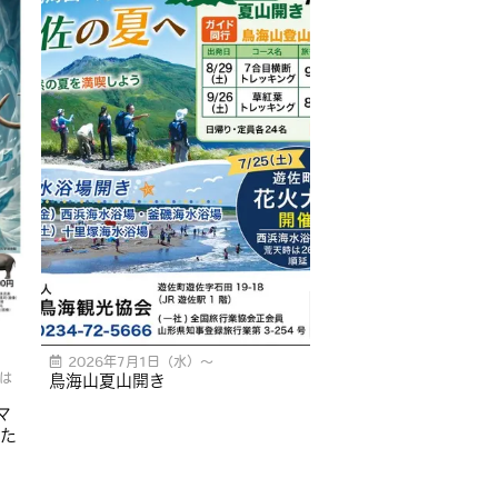
2026年7月1日（水）〜
は
鳥海山夏山開き
マ
た