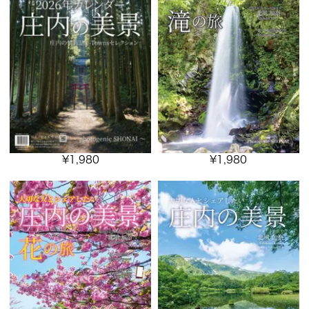
¥
1,980
¥
1,980