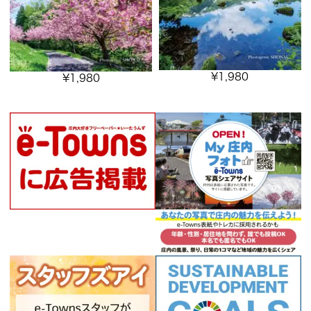
¥
1,980
¥
1,980