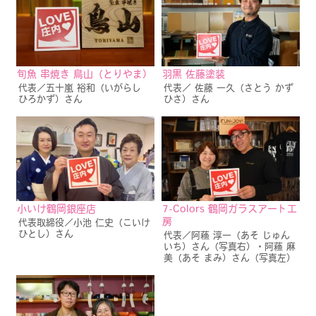
旬魚 串焼き 鳥山（とりやま）
羽黒 佐藤塗装
代表／五十嵐 裕和（いがらし
代表／ 佐藤 一久（さとう かず
ひろかず）さん
ひさ）さん
小いけ鶴岡銀座店
7-Colors 鶴岡ガラスアート工
房
代表取締役／小池 仁史（こいけ
ひとし）さん
代表／阿蘓 淳一（あそ じゅん
いち）さん（写真右）・阿蘓 麻
美（あそ まみ）さん（写真左）