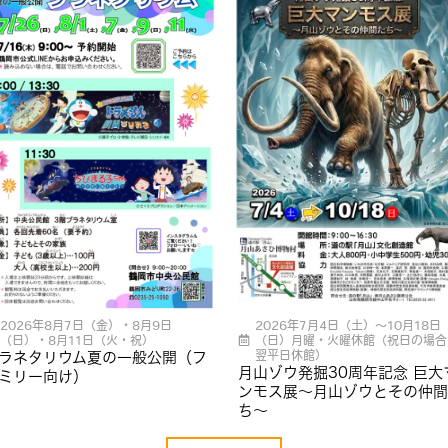
2026年8月7日（金）・8月9日
2026年7月4日（土）～10月18日
（日）・8月11日（火・祝）
（日）月曜・火曜休館（祝日の場合
翌平日休館）
ラネタリウム夏の一般公開（フ
月山ゾウ発掘30周年記念 巨大
ミリー向け）
ンモス展〜月山ゾウとその仲間
ち〜