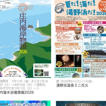
海開き 7月17日（金）または7月18
2026年8/1(土)〜14(金)
日（土）〜8月16日（日）＜湯野浜、
湯野浜温泉ミニ花火
ねずがせき7月11日（土）〜＞
内海水浴場情報2026