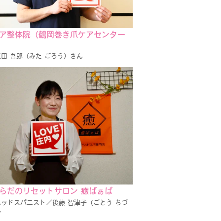
ア整体院（鶴岡巻き爪ケアセンター
田 吾郎（みた ごろう）さん
らだのリセットサロン 癒ばぁば
ッドスパニスト／後藤 智津子（ごとう ちづ
ん