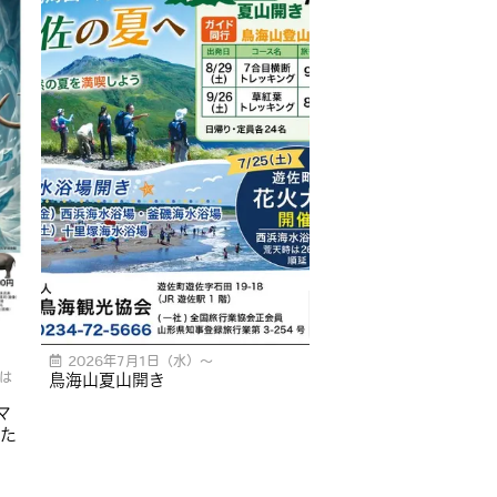
2026年7月1日（水）〜
は
鳥海山夏山開き
マ
た