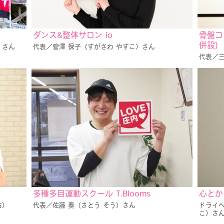
ダンス&整体サロン io
骨盤コ
併設)
）さん
代表／菅澤 保子（すがさわ やすこ）さん
代表／三
多種多目運動スクール T.Blooms
心とか
右）
代表／佐藤 奏（さとう そう）さん
ドライヘ
こ）さ