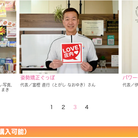
）
姿勢矯正ぐっぽ
パワー
-写真、
代表／富樫 直行（とがし なおゆき）さん
代表／伊
 まき
1
2
3
4
購入可能）