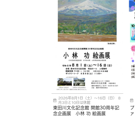
2026年8月1日（土）～16日（日） 8
月3日と10日は休館
東田川文化記念館 開館30周年記
プ
念企画展 小林 功 絵画展
ァ